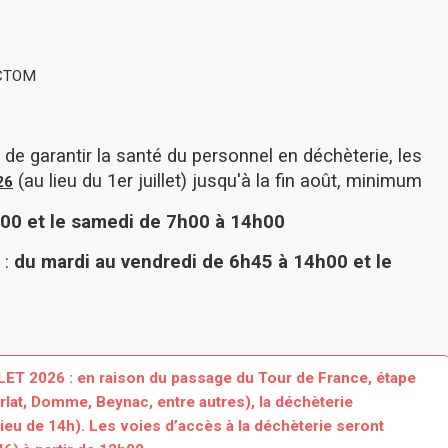
SICTOM
🤖 Conférence L'IA, ma famille et m
15 Sep
15 Septembre 2026
 de garantir la santé du personnel en déchèterie, les
(au lieu du 1er juillet) jusqu'à la fin août, minimum
26
h00 et le samedi de 7h00 à 14h00
 :
du mardi au vendredi de 6h45 à 14h00 et le
 2026 : en raison du passage du Tour de France, étape
lat, Domme, Beynac, entre autres), la déchèterie
lieu de 14h). Les voies d’accès à la déchèterie seront