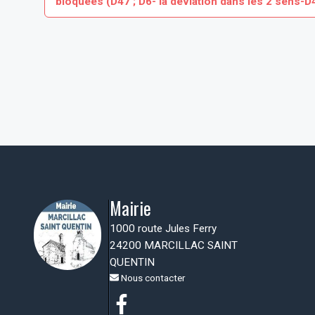
bloquées (D47 ; D6- la déviation dans les 2 sens-D4
Mairie
1000 route Jules Ferry
24200 MARCILLAC SAINT
QUENTIN
Nous contacter