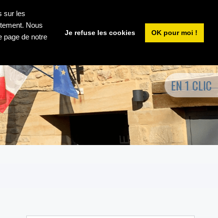
E LA COMMUNE
LIENS UTILES
s sur les
ectement. Nous
Je refuse les cookies
OK pour moi !
e page de notre
EN 1 CLIC