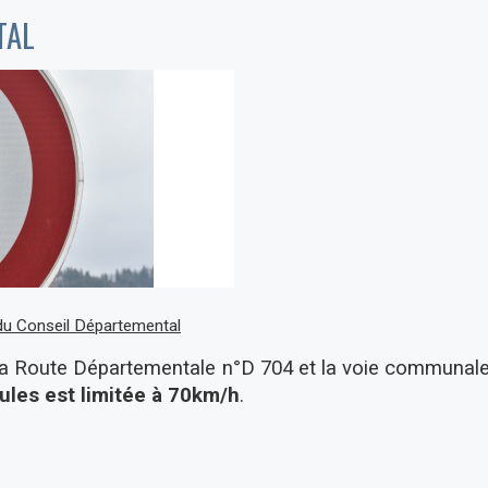
TAL
🤖 Conférence L'IA, ma famille et m
15 Sep
15 Septembre 2026
 du Conseil Départemental
 la Route Départementale n°D 704 et la voie communal
cules est limitée à 70km/h
.