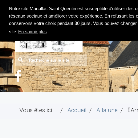
ACCUEIL
Notre site Marcillac Saint Quentin est susceptible d'utiliser des 
réseaux sociaux et améliorer votre expérience. En refusant les
conservons votre choix pendant 30 jours. Vous pouvez changer d
site.
En savoir plus
Recherche
Vous êtes ici :
Accueil
A la une
🚦A