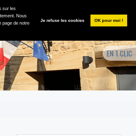
E LA COMMUNE
LIENS UTILES
s sur les
ectement. Nous
Je refuse les cookies
OK pour moi !
e page de notre
EN 1 CLIC